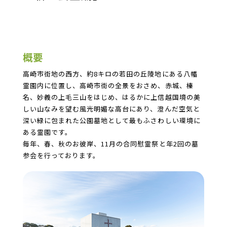
概要
高崎市街地の西方、約8キロの若田の丘陵地にある八幡
霊園内に位置し、高崎市街の全景をおさめ、赤城、榛
名、妙義の上毛三山をはじめ、はるかに上信越国境の美
しい山なみを望む風光明媚な高台にあり、澄んだ空気と
深い緑に包まれた公園墓地として最もふさわしい環境に
ある霊園です。
毎年、春、秋のお彼岸、11月の合同慰霊祭と年2回の墓
参会を行っております。