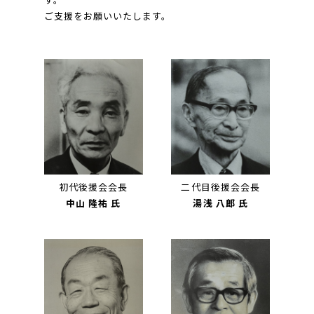
ご支援をお願いいたします。
初代後援会会長
二代目後援会会長
中山 隆祐 氏
湯浅 八郎 氏