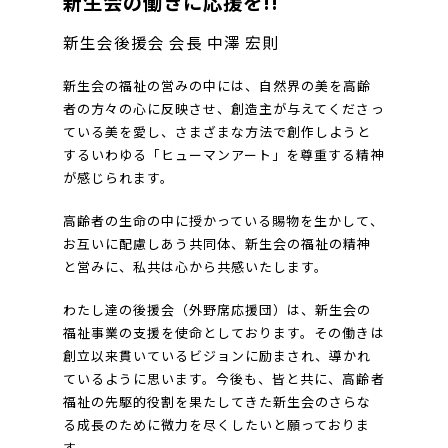
新生会の働きに応援を!!
新生会後援会 会長 中澤 宏則
新生会の福祉の営みの中には、自然界の美を高齢
者の方々の心に反映させ、創造主が与えてくださっ
ている美を愛し、さまざまな方法で創作しようと
するいわゆる「ヒューマンアート」を尊重する精神
が感じられます。
高齢者の生命の中に授かっている賜物を生かして、
お互いに配慮しあう共同体、新生会の福祉の精神
と営みに、私共は心から共感いたします。
わたし達の後援会（外野席応援団）は、新生会の
福祉事業の支援を使命としております。その働きは
創立以来貫いているビジョンに励まされ、導かれ
ているように思います。今後も、皆と共に、高齢者
福祉の先駆的役割を果たしてきた新生会のさらな
る成長のために微力を尽くしたいと願っておりま
す。