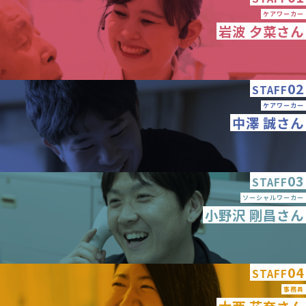
ケアワーカー
岩波 夕菜さん
02
STAFF
ケアワーカー
中澤 誠さん
03
STAFF
ソーシャルワーカー
小野沢 剛昌さん
04
STAFF
事務員