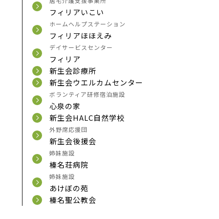
居宅介護支援事業所
フィリアいこい
ホームヘルプステーション
フィリアほほえみ
デイサービスセンター
フィリア
新生会診療所
新生会ウエルカムセンター
ボランティア研修宿泊施設
心泉の家
新生会HALC自然学校
外野席応援団
新生会後援会
姉妹施設
榛名荘病院
姉妹施設
あけぼの苑
榛名聖公教会