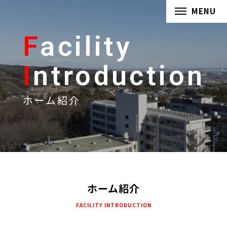
MENU
F
acility
I
ntroduction
ホーム紹介
ホーム紹介
FACILITY INTRODUCTION